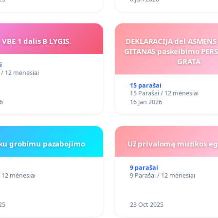
 VBE 1 dalis B LYGIS.
DEKLARACIJA del ASMEN
GITANAS paskelbimo PE
GRATA
i
 / 12 mėnesiai
15 parašai
15 Parašai / 12 mėnesiai
6
16 Jan 2026
iku grobimu pazabojimo
Už privalomą muzikos eg
9 parašai
/ 12 mėnesiai
9 Parašai / 12 mėnesiai
25
23 Oct 2025