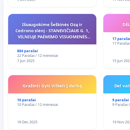
Išsaugokime Šeškinės Ozą ir
DĖL
Cedrono slėnį - STANEVIČIAUS G. 1,
VILNIUJE PAĖMIMO VISUOMENĖS
17 paraša
POREIKIAMS (IŠPIRKIMO) IR JO
17 Parašai
PRITAIKYMO VIEŠAJAI ŽELDYNŲ
884 parašai
FUNKCIJAI
22 Parašai / 12 mėnesiai
7 Jun 2025
15 Jun 202
Gražinti Gyti Vilkeli Į darbą
Del va
10 parašai
9 parašai
10 Parašai / 12 mėnesiai
9 Parašai 
18 Dec 2025
19 Nov 20