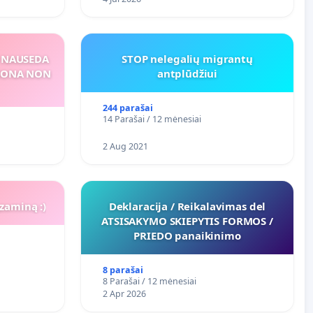
S NAUSEDA
STOP nelegalių migrantų
RSONA NON
antplūdžiui
244 parašai
14 Parašai / 12 mėnesiai
2 Aug 2021
zaminą :)
Deklaracija / Reikalavimas del
ATSISAKYMO SKIEPYTIS FORMOS /
PRIEDO panaikinimo
8 parašai
8 Parašai / 12 mėnesiai
2 Apr 2026