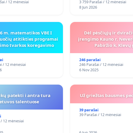
šai / 12 mėnesiai
3 759 Parašai / 12 mėnesiai
8 Jun 2026
26 m. matematikos VBE I
Dėl pėsčiųjų ir dvirač
uočių atitikties programai
įrengimo Kauno r. Never
inimo tvarkos koregavimo
Pabiržio k. Klevų 
ai
246 parašai
i / 12 mėnesiai
246 Parašai / 12 mėnesiai
6
6 Nov 2025
kų patekti i antra tura
Už griežtas bausmes pe
ietuvos talentuose
39 parašai
39 Parašai / 12 mėnesiai
i
 / 12 mėnesiai
25
6 Jun 2026