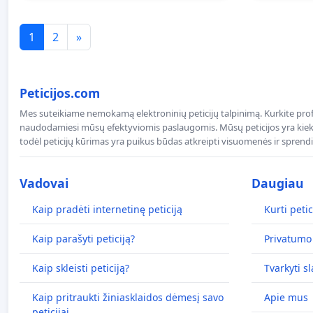
1
2
»
Peticijos.com
Mes suteikiame nemokamą elektroninių peticijų talpinimą. Kurkite profe
naudodamiesi mūsų efektyviomis paslaugomis. Mūsų peticijos yra kiekv
todėl peticijų kūrimas yra puikus būdas atkreipti visuomenės ir spren
Vadovai
Daugiau
Kaip pradėti internetinę peticiją
Kurti petic
Kaip parašyti peticiją?
Privatumo 
Kaip skleisti peticiją?
Tvarkyti s
Kaip pritraukti žiniasklaidos dėmesį savo
Apie mus
peticijai