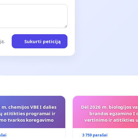
Sukurti peticiją
ją.
 m. chemijos VBE I dalies
Dėl 2026 m. biologijos va
ų atitikties programai ir
brandos egzamino I d
imo tvarkos koregavimo
vertinimo ir atitiktie
programai
ašai
3 759 parašai