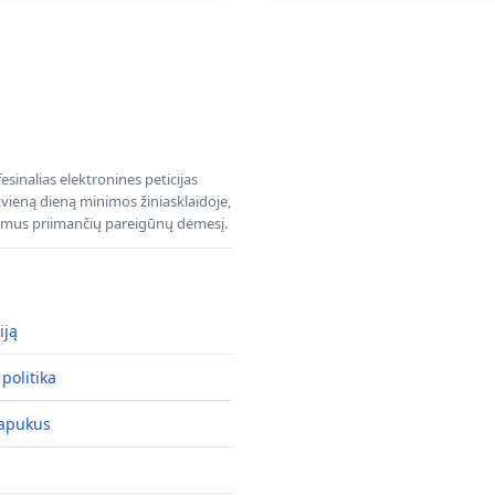
sinalias elektronines peticijas
ieną dieną minimos žiniasklaidoje,
dimus priimančių pareigūnų dėmesį.
iją
politika
lapukus