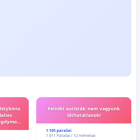
lstybinio
Felnőtt autisták: nem vagyunk
alies
láthatatlanok!
s ugdymo
1 105 parašai
1 011 Parašai / 12 mėnesiai