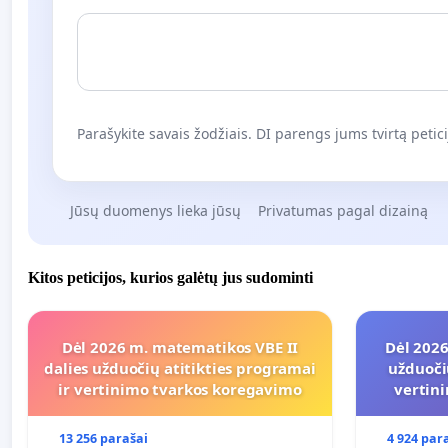
Parašykite savais žodžiais. DI parengs jums tvirtą petici
Jūsų duomenys lieka jūsų
Privatumas pagal dizainą
Kitos peticijos, kurios galėtų jus sudominti
Dėl 2026 m. matematikos VBE II
Dėl 2026
dalies užduočių atitikties programai
užduoči
ir vertinimo tvarkos koregavimo
vertin
13 256 parašai
4 924 par