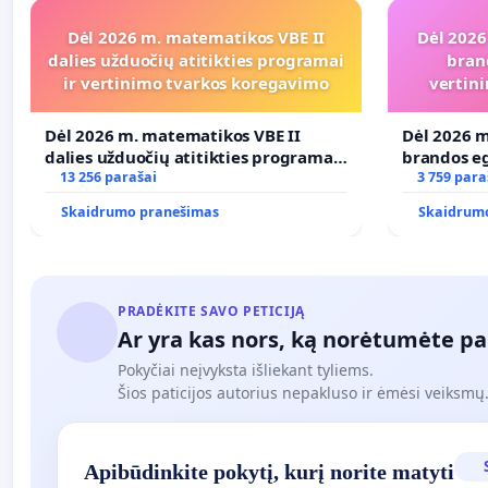
Dėl 2026 m. matematikos VBE II
Dėl 2026
dalies užduočių atitikties programai
bran
ir vertinimo tvarkos koregavimo
vertini
Dėl 2026 m. matematikos VBE II
Dėl 2026 m
dalies užduočių atitikties programai
brandos eg
ir vertinimo tvarkos koregavimo
13 256 parašai
ir atitikt
3 759 para
Skaidrumo pranešimas
Skaidrum
PRADĖKITE SAVO PETICIJĄ
Ar yra kas nors, ką norėtumėte pa
Pokyčiai neįvyksta išliekant tyliems.
Šios paticijos autorius nepakluso ir ėmėsi veiksmų. 
Apibūdinkite pokytį, kurį norite matyti