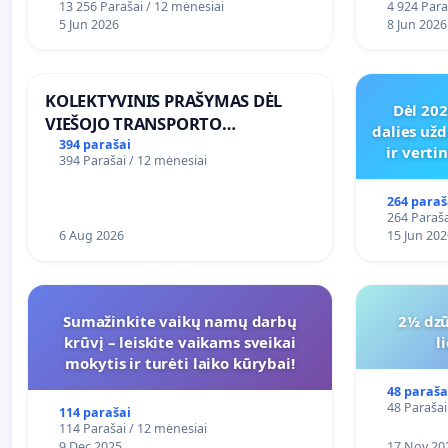
13 256 Parašai / 12 mėnesiai
4 924 Para
5 Jun 2026
8 Jun 2026
KOLEKTYVINIS PRAŠYMAS DĖL
Dėl 20
VIEŠOJO TRANSPORTO
dalies užd
SUSISIEKIMO GERINIMO
394 parašai
ir vert
394 Parašai / 12 mėnesiai
VOSYLIUKŲ KAIME
264 paraš
264 Paraša
6 Aug 2026
15 Jun 202
Sumažinkite vaikų namų darbų
2½ dzū
krūvį – leiskite vaikams sveikai
l
mokytis ir turėti laiko kūrybai!
48 paraša
48 Parašai
114 parašai
114 Parašai / 12 mėnesiai
9 Dec 2025
17 Nov 20