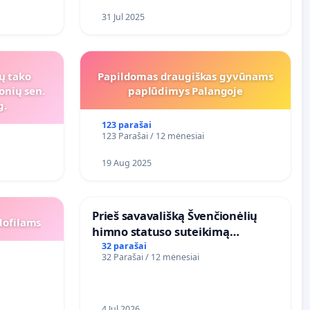
31 Jul 2025
ių tako
Papildomas draugiškas gyvūnams
onių sen.
paplūdimys Palangoje
g.
123 parašai
123 Parašai / 12 mėnesiai
19 Aug 2025
​Prieš savavališką Švenčionėlių
dofilams
himno statuso suteikimą
atlikėjos Živilės dainai
32 parašai
32 Parašai / 12 mėnesiai
4 Jul 2026