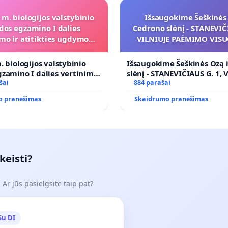
 m. biologijos valstybinio
Išsaugokime Šeškinės 
dos egzamino I dalies
Cedrono slėnį - STANEVIČI
mo ir atitikties ugdymo
VILNIUJE PAĖMIMO VIS
programai
POREIKIAMS (IŠPIRKIMO
PRITAIKYMO VIEŠAJAI 
. biologijos valstybinio
Išsaugokime Šeškinės Ozą 
FUNKCIJAI
zamino I dalies vertinimo
slėnį - STANEVIČIAUS G. 1, 
ies ugdymo programai
šai
PAĖMIMO VISUOMENĖS PO
884 parašai
(IŠPIRKIMO) IR JO PRITAI
o pranešimas
Skaidrumo pranešimas
VIEŠAJAI ŽELDYNŲ FUNKCIJ
keisti?
Ar jūs pasielgsite taip pat?
Su DI