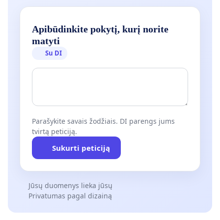
Apibūdinkite pokytį, kurį norite
matyti
Su DI
Parašykite savais žodžiais. DI parengs jums
tvirtą peticiją.
Sukurti peticiją
Jūsų duomenys lieka jūsų
Privatumas pagal dizainą