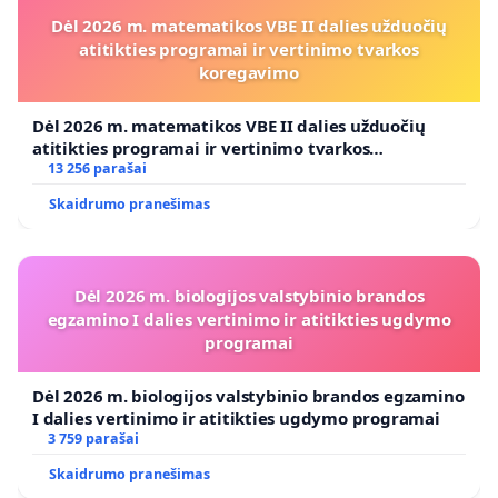
Dėl 2026 m. matematikos VBE II dalies užduočių
atitikties programai ir vertinimo tvarkos
koregavimo
Dėl 2026 m. matematikos VBE II dalies užduočių
atitikties programai ir vertinimo tvarkos
koregavimo
13 256 parašai
Skaidrumo pranešimas
Dėl 2026 m. biologijos valstybinio brandos
egzamino I dalies vertinimo ir atitikties ugdymo
programai
Dėl 2026 m. biologijos valstybinio brandos egzamino
I dalies vertinimo ir atitikties ugdymo programai
3 759 parašai
Skaidrumo pranešimas