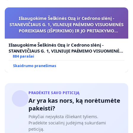
Išsaugokime Šeškinės Ozą ir Cedrono slėnį -
STANEVIČIAUS G. 1, VILNIUJE PAĖMIMO VISUOMENĖS
POREIKIAMS (IŠPIRKIMO) IR JO PRITAIKYMO
VIEŠAJAI ŽELDYNŲ FUNKCIJAI
Išsaugokime Šeškinės Ozą ir Cedrono slėnį -
STANEVIČIAUS G. 1, VILNIUJE PAĖMIMO VISUOMENĖS
POREIKIAMS (IŠPIRKIMO) IR JO PRITAIKYMO VIEŠAJAI
884 parašai
ŽELDYNŲ FUNKCIJAI
Skaidrumo pranešimas
PRADĖKITE SAVO PETICIJĄ
Ar yra kas nors, ką norėtumėte
pakeisti?
Pokyčiai neįvyksta išliekant tyliems.
Pradėkite socialinį judėjimą sukurdami
peticiją.