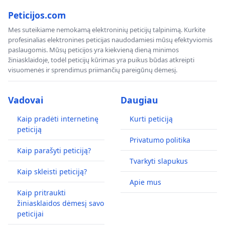
Peticijos.com
Mes suteikiame nemokamą elektroninių peticijų talpinimą. Kurkite
profesinalias elektronines peticijas naudodamiesi mūsų efektyviomis
paslaugomis. Mūsų peticijos yra kiekvieną dieną minimos
žiniasklaidoje, todėl peticijų kūrimas yra puikus būdas atkreipti
visuomenės ir sprendimus priimančių pareigūnų dėmesį.
Vadovai
Daugiau
Kaip pradėti internetinę
Kurti peticiją
peticiją
Privatumo politika
Kaip parašyti peticiją?
Tvarkyti slapukus
Kaip skleisti peticiją?
Apie mus
Kaip pritraukti
žiniasklaidos dėmesį savo
peticijai